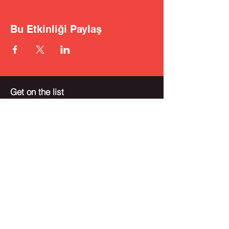
Bu Etkinliği Paylaş
Get on the list
Subscribe Now
© COPYRIGHT 2026 MAC MEDIA GLOBAL